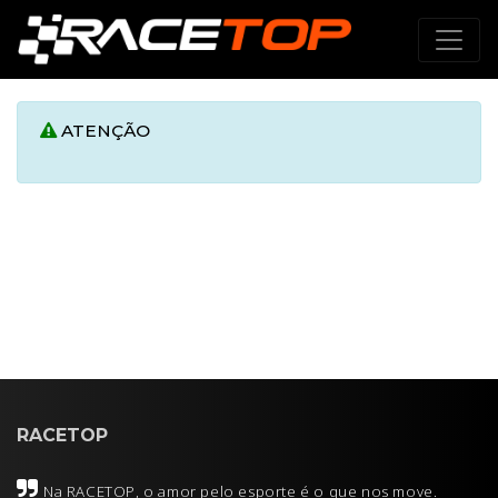
ATENÇÃO
RACETOP
Na RACETOP, o amor pelo esporte é o que nos move.